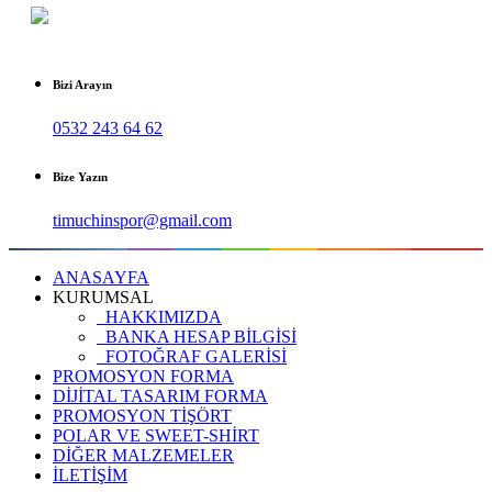
Bizi Arayın
0532 243 64 62
Bize Yazın
timuchinspor@gmail.com
ANASAYFA
KURUMSAL
HAKKIMIZDA
BANKA HESAP BİLGİSİ
FOTOĞRAF GALERİSİ
PROMOSYON FORMA
DİJİTAL TASARIM FORMA
PROMOSYON TİŞÖRT
POLAR VE SWEET-SHİRT
DİĞER MALZEMELER
İLETİŞİM