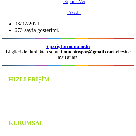
Sipariş Ver
Yazdır
03/02/2021
673 sayfa gösterimi.
Sipariş formunu indir
Bilgileri doldurduktan sonra
timuchinspor@gmail.com
adresine
mail atınız.
HIZLI ERİŞİM
TİMUCHİN SPOR
FOTOĞRAF GALERİSİ
BİZE ULAŞIN
KURUMSAL