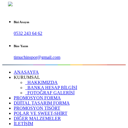
Bizi Arayın
0532 243 64 62
Bize Yazın
timuchinspor@gmail.com
ANASAYFA
KURUMSAL
HAKKIMIZDA
BANKA HESAP BİLGİSİ
FOTOĞRAF GALERİSİ
PROMOSYON FORMA
DİJİTAL TASARIM FORMA
PROMOSYON TİŞÖRT
POLAR VE SWEET-SHİRT
DİĞER MALZEMELER
İLETİŞİM