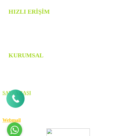
HIZLI ERİŞİM
TİMUCHİN SPOR
FOTOĞRAF GALERİSİ
BİZE ULAŞIN
KURUMSAL
HAKKIMIZDA
BANKA HESAP BİLGİSİ
SAYFA BAŞI
Copyring © 2012-2025 Timuchin Spor
Yönetici Paneli
Webmail