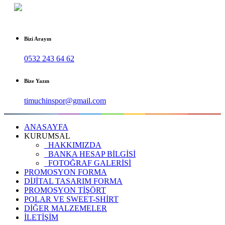
Bizi Arayın
0532 243 64 62
Bize Yazın
timuchinspor@gmail.com
ANASAYFA
KURUMSAL
HAKKIMIZDA
BANKA HESAP BİLGİSİ
FOTOĞRAF GALERİSİ
PROMOSYON FORMA
DİJİTAL TASARIM FORMA
PROMOSYON TİŞÖRT
POLAR VE SWEET-SHİRT
DİĞER MALZEMELER
İLETİŞİM