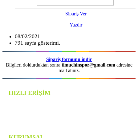
Sipariş Ver
Yazdır
08/02/2021
791 sayfa gösterimi.
Sipariş formunu indir
Bilgileri doldurduktan sonra
timuchinspor@gmail.com
adresine
mail atınız.
HIZLI ERİŞİM
TİMUCHİN SPOR
FOTOĞRAF GALERİSİ
BİZE ULAŞIN
KURUMSAL