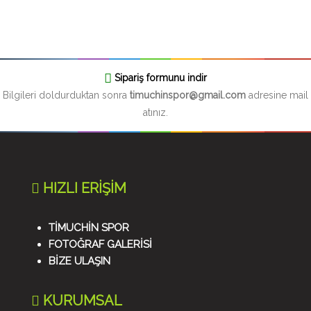
Sipariş formunu indir
Bilgileri doldurduktan sonra
timuchinspor@gmail.com
adresine mail
atınız.
HIZLI ERİŞİM
TİMUCHİN SPOR
FOTOĞRAF GALERİSİ
BİZE ULAŞIN
KURUMSAL