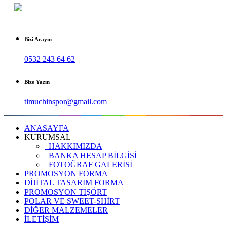
Bizi Arayın
0532 243 64 62
Bize Yazın
timuchinspor@gmail.com
ANASAYFA
KURUMSAL
HAKKIMIZDA
BANKA HESAP BİLGİSİ
FOTOĞRAF GALERİSİ
PROMOSYON FORMA
DİJİTAL TASARIM FORMA
PROMOSYON TİŞÖRT
POLAR VE SWEET-SHİRT
DİĞER MALZEMELER
İLETİŞİM