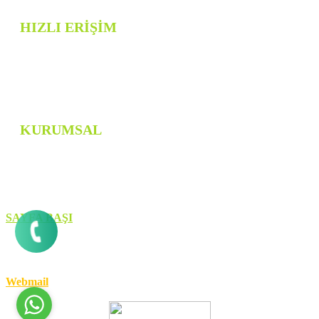
HIZLI ERİŞİM
TİMUCHİN SPOR
FOTOĞRAF GALERİSİ
BİZE ULAŞIN
KURUMSAL
HAKKIMIZDA
BANKA HESAP BİLGİSİ
SAYFA BAŞI
Copyring © 2012-2025 Timuchin Spor
Yönetici Paneli
Webmail