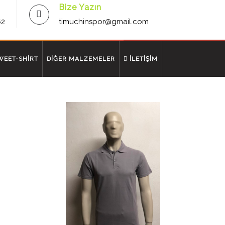
Bize Yazın
62
timuchinspor@gmail.com
WEET-SHİRT
DİĞER MALZEMELER
İLETİŞİM