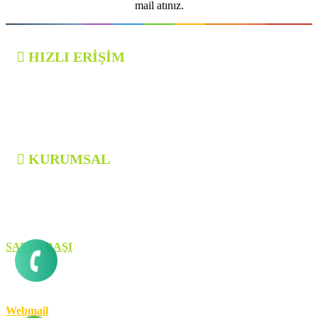
mail atınız.
HIZLI ERİŞİM
TİMUCHİN SPOR
FOTOĞRAF GALERİSİ
BİZE ULAŞIN
KURUMSAL
HAKKIMIZDA
BANKA HESAP BİLGİSİ
SAYFA BAŞI
Copyring © 2012-2025 Timuchin Spor
Yönetici Paneli
Webmail